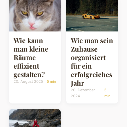
Wie kann
Wie man sein
man kleine
Zuhause
Räume
organisiert
effizient
für ein
gestalten?
erfolgreiches
Jahr
20. August 2025
5 min
20. Dezember
5
2024
min