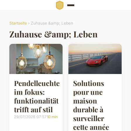
Startseite
› Zuhause &amp; Leben
Zuhause &amp; Leben
Pendelleuchte
Solutions
im fokus:
pour une
funktionalität
maison
trifft auf stil
durable à
surveiller
29/07/2026 07:57
10 min
cette année