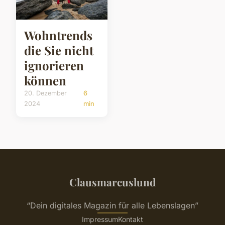
Wohntrends
die Sie nicht
ignorieren
können
20. Dezember
6
2024
min
Clausmarcuslund
“Dein digitales Magazin für alle Lebenslagen”
Impressum
Kontakt