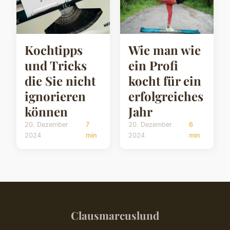
Kochtipps
Wie man wie
und Tricks
ein Profi
die Sie nicht
kocht für ein
ignorieren
erfolgreiches
können
Jahr
20. Dezember
7
20. Dezember
6
2024
min
2024
min
Clausmarcuslund