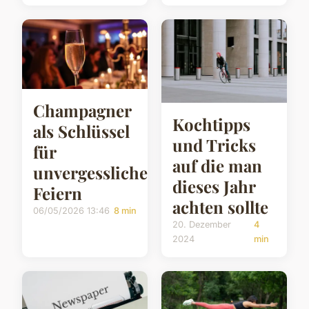
Champagner
Kochtipps
als Schlüssel
und Tricks
für
auf die man
unvergessliche
dieses Jahr
Feiern
achten sollte
06/05/2026 13:46
8 min
20. Dezember
4
2024
min