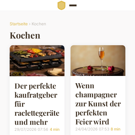
Startseite
› Kochen
Kochen
Wenn
Der perfekte
champagner
kaufratgeber
zur Kunst der
für
perfekten
raclettegeräte
Feier wird
und mehr
24/04/2026 07:53
8 min
29/07/2026 07:56
4 min