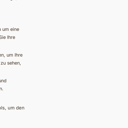
h um eine
Sie Ihre
en, um Ihre
m zu sehen,
 und
n.
ols, um den