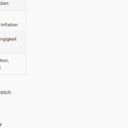
ktien
Inflation
ngigkeit
tion,
d
blich
y