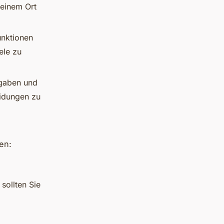
 einem Ort
unktionen
ele zu
sgaben und
eidungen zu
en:
 sollten Sie