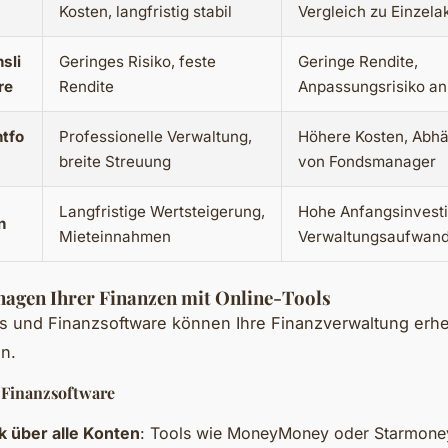
Kosten, langfristig stabil
Vergleich zu Einzela
sli
Geringes Risiko, feste
Geringe Rendite,
re
Rendite
Anpassungsrisiko an 
tfo
Professionelle Verwaltung,
Höhere Kosten, Abhä
breite Streuung
von Fondsmanager
Langfristige Wertsteigerung,
Hohe Anfangsinvesti
n
Mieteinnahmen
Verwaltungsaufwan
agen Ihrer Finanzen mit Online-Tools
s und Finanzsoftware können Ihre Finanzverwaltung erhe
n.
 Finanzsoftware
k über alle Konten
: Tools wie MoneyMoney oder Starmone