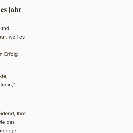
es Jahr
t und
uf, weil es
n Erfolg
kte,
tcoin,”
idend, Ihre
wie das
orsorge,