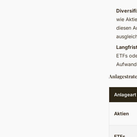
Diversif
wie Akti
diesen A
ausgleic
Langfris
ETFs ode
Aufwand u
Anlagestrat
Anlageart
Aktien
ETFs