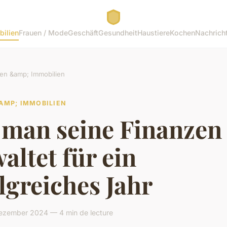
bilien
Frauen / Mode
Geschäft
Gesundheit
Haustiere
Kochen
Nachrich
en &amp; Immobilien
AMP; IMMOBILIEN
 man seine Finanzen
altet für ein
lgreiches Jahr
Dezember 2024 — 4 min de lecture