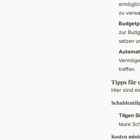
ermöglic
zu verwa
Budgetp
zur Budg
setzen u
Automati
Vermögen
treffen.
Tipps für 
Hier sind e
Schuldentil
Tilgen S
teure Sch
Kosten mini