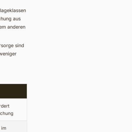
nlageklassen
schung aus
nem anderen
orsorge sind
 weniger
rdert
achung
t im