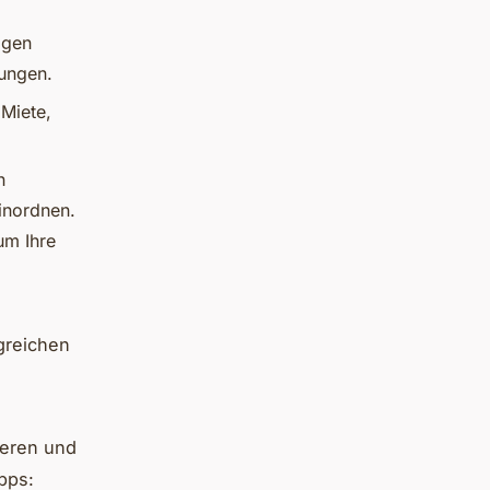
igen
lungen.
 Miete,
n
inordnen.
um Ihre
greichen
ieren und
pps: