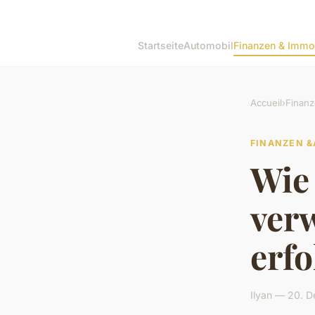
Startseite
Automobil
Finanzen & Immo
Accueil
›
Finanz
FINANZEN &
Wie
verw
erfo
Ilyan — 20. 