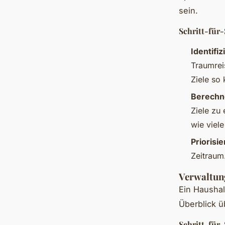
sein.
Schritt-für-
Identifiz
Traumreis
Ziele so
Berechne
Ziele zu 
wie viel
Priorisie
Zeitraum.
Verwaltun
Ein Haushal
Überblick 
Schritt-für